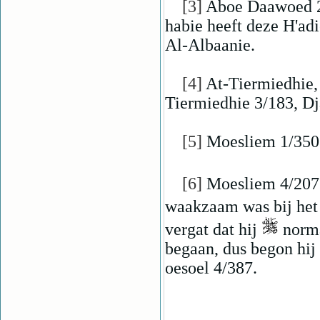
[3]
Aboe Daawoed 2/
habie heeft deze H'ad
Al-Albaanie.
[4]
At-Tiermiedhie, 
Tiermiedhie 3/183, Dj
[5]
Moesliem 1/350
[6]
Moesliem 4/2075.
waakzaam was bij het 
vergat dat hij
norma
begaan, dus begon hij
oesoel 4/387.