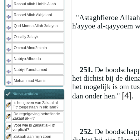
Rasoul allah Habib Allah
Rasoel Allah Akhjalani
"Astaghfieroe Allaaha
h'ayyoe al-qayyoem w
Qad Manna Allah 3alayna
Ossally 3alayk
Ommat Almo2minin
Nabiyo Alhoeda
251.
De boodschapp
Nabiyi Yamohamed
het dichtst bij de dien
Mohammad Alamin
het mogelijk is om tus
[4]
dan onder hen."
.
Nieuwe artikelen
Is het geven van Zakaat al-
Fitr toegestaan in elk land?
De regelgeving betreffende
Zakaat al-Fitr
Voor wie is Zakaat al-Fitr
252.
De boodschapp
verplicht?
Zakaah aan mijn zoon