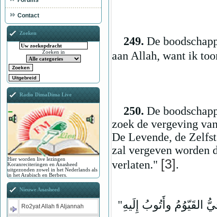
Forums
Contact
Zoeken
249.
De boodschapp
aan Allah, want ik to
Zoeken in
Radio DimaDima Live
250.
De boodschapp
zoek de vergeving van
De Levende, de Zelfst
zal vergeven worden do
Hier worden live lezingen
[3]
verlaten."
.
Koranreciteringen en Anasheed
uitgezonden zowel in het Nederlands als
in het Arabisch en Berbers.
Nieuwe Anasheed
Ro2yat Allah fi Aljannah