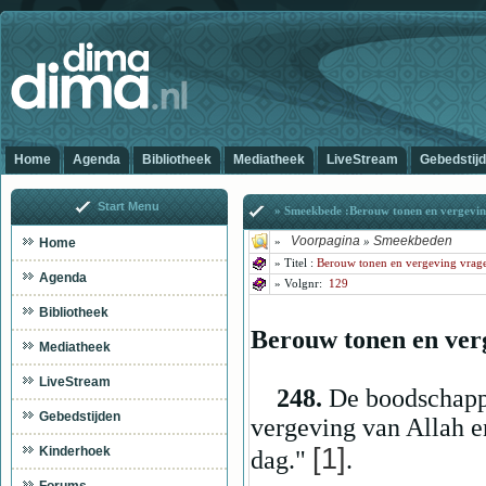
Home
Agenda
Bibliotheek
Mediatheek
LiveStream
Gebedstij
Start Menu
» Smeekbede :Berouw tonen en vergevin
Voorpagina
Smeekbeden
Home
»
»
»
Titel :
Berouw tonen en vergeving vrag
Agenda
» Volg
nr:
129
Bibliotheek
Berouw tonen en ver
Mediatheek
LiveStream
248.
De boodschappe
Gebedstijden
vergeving van Allah e
[1]
Kinderhoek
dag."
.