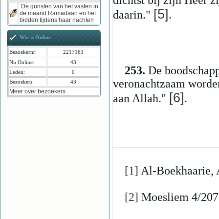
dichtst bij zijn Heer 
De gunsten van het vasten in
[5]
daarin."
.
de maand Ramadaan en het
bidden tijdens haar nachten
Wie is Online
Bezoekernr:
2217163
Nu Online:
43
253.
De boodschapp
Leden:
0
veronachtzaam worden.
Bezoekers:
43
Meer over bezoekers
[6]
aan Allah."
.
[1]
Al-Boekhaarie, A
[2]
Moesliem 4/207