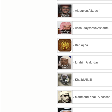
Alaouyon Alkouchi
»
Assoudayss Wa Asharim
»
Ben Ajiba
»
Ibrahim Alakhdar
»
Khalid Aljalil
»
Mahmoud Khalil Alhossari
»