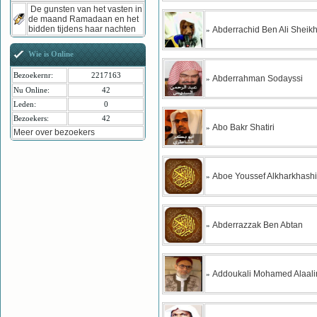
De gunsten van het vasten in
de maand Ramadaan en het
bidden tijdens haar nachten
Abderrachid Ben Ali Sheikh
»
Wie is Online
Bezoekernr:
2217163
Abderrahman Sodayssi
»
Nu Online:
42
Leden:
0
Bezoekers:
42
Abo Bakr Shatiri
»
Meer over bezoekers
Aboe Youssef Alkharkhashi
»
Abderrazzak Ben Abtan
»
Addoukali Mohamed Alaal
»