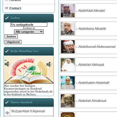
Forums
Contact
Abdelhadi Alknakri
»
Zoeken
Zoeken in
Abdelbaria Athabitii
»
Abdelbasset Abdessamad
»
Radio DimaDima Live
Abdellah Alkhayat
»
Abdelhakim Abdellatif
»
Hier worden live lezingen
Koranreciteringen en Anasheed
uitgezonden zowel in het Nederlands als
in het Arabisch en Berbers.
Abdellah Almatroud
»
Nieuwe Anasheed
Ro2yat Allah fi Aljannah