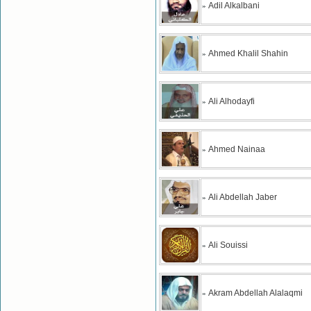
Adil Alkalbani
»
Ahmed Khalil Shahin
»
Ali Alhodayfi
»
Ahmed Nainaa
»
Ali Abdellah Jaber
»
Ali Souissi
»
Akram Abdellah Alalaqmi
»