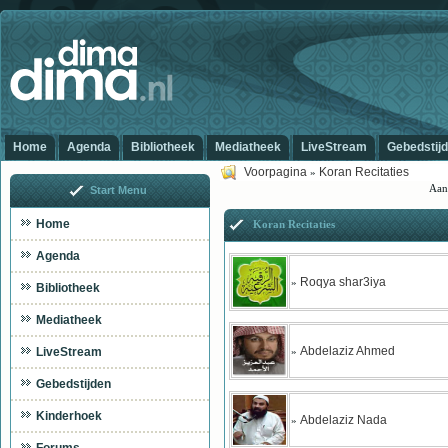
Home
Agenda
Bibliotheek
Mediatheek
LiveStream
Gebedstij
Voorpagina
Koran Recitaties
»
Aan
Start Menu
Home
Koran Recitaties
Agenda
Roqya shar3iya
»
Bibliotheek
Mediatheek
Abdelaziz Ahmed
LiveStream
»
Gebedstijden
Kinderhoek
Abdelaziz Nada
»