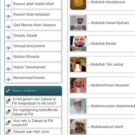
Abdellah Alnadalussi
»
Rasoul allah Habib Allah
Rasoel Allah Akhjalani
Abdellah Awad Aljahani
»
Qad Manna Allah 3alayna
Ossally 3alayk
Abdellah Besfar
»
Ommat Almo2minin
Nabiyo Alhoeda
Abdellah Tah sarbal
»
Nabiyi Yamohamed
Mohammad Alamin
Abdelmohssin Alkassim
»
Nieuwe artikelen
Is het geven van Zakaat al-
Fitr toegestaan in elk land?
Abdelmounaim Abdelmobd
»
De regelgeving betreffende
Zakaat al-Fitr
Voor wie is Zakaat al-Fitr
verplicht?
Abdelwadoud Hanif
»
Zakaah aan mijn zoon