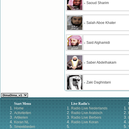
Saoud Sharim
»
Salah Aboe Khater
»
Said Alghamidi
»
Saber Abdelhakam
»
Zaki Daghistani
»
Start Menu
Live Radio's
Home
Radio Live Nederlands
Activiteiten
Radio Live Arabisch
Artikelen
Radio Live Berbers
Koran NL
Radio Live Koran
Smeekbeden