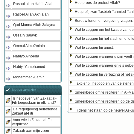
Hoe prees de profeet Allah?
Rasoul allah Habib Allah
Het profijt van Tasbieh Tahmied Tahl
Rasoel Allah Akhjalani
Berouw tonen en vergeving vragen.
Qad Manna Allah 3alayna
Wat te zeggen om het kwade van de
Ossally 3alayk
Wat te zeggen bij het slachten of off
Ommat Almo2minin
Wat te zeggen bij angst.
Nabiyo Alhoeda
Wat te zeggen wanneer u pijn voelt 
Wat te zeggen wanneer er iets gebeur
Nabiyi Yamohamed
Wat te zeggen bij verbazing of het z
Mohammad Alamin
Takbier bij het gooien van de stenen
Nieuwe artikelen
Smeekbede om te reciteren in Al-Ma
Is het geven van Zakaat al-
Smeekbede om te reciteren op de da
Fitr toegestaan in elk land?
De regelgeving betreffende
Tijdens het staan op de heuvel As-
Zakaat al-Fitr
Voor wie is Zakaat al-Fitr
verplicht?
Zakaah aan mijn zoon