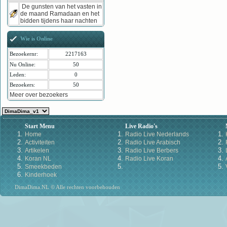
De gunsten van het vasten in
de maand Ramadaan en het
bidden tijdens haar nachten
Wie is Online
Bezoekernr:
2217163
Nu Online:
50
Leden:
0
Bezoekers:
50
Meer over bezoekers
Start Menu
Live Radio's
Home
Radio Live Nederlands
Activiteiten
Radio Live Arabisch
Artikelen
Radio Live Berbers
Koran NL
Radio Live Koran
Smeekbeden
Kinderhoek
DimaDima.NL © Alle rechten voorbehouden