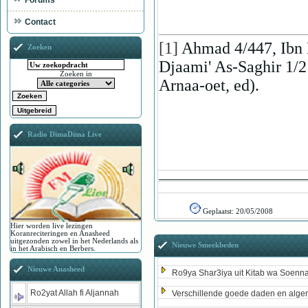
Forums
Contact
[1]
Ahmad 4/447, Ibn M
Zoeken
Djaami' As-Saghir 1/2
Zoeken in
Arnaa-oet, ed).
Radio DimaDima Live
Geplaatst:
20/05/2008
Hier worden live lezingen
Koranreciteringen en Anasheed
uitgezonden zowel in het Nederlands als
Nieuwe Smeekbeden
in het Arabisch en Berbers.
Nieuwe Anasheed
Ro9ya Shar3iya uit Kitab wa Soenn
Ro2yat Allah fi Aljannah
Verschillende goede daden en algem