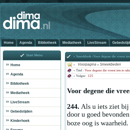
Home
Agenda
Bibliotheek
Mediatheek
LiveStream
Gebedstij
Start Menu
» Smeekbede :Voor degene die vreest iet
Voorpagina
Smeekbeden
Home
»
»
»
Titel :
Voor degene die vreest iets te ra
Agenda
» Volg
nr:
125
Bibliotheek
Voor degene die vrees
Mediatheek
LiveStream
244.
Als u iets ziet bi
Gebedstijden
door u goed bevonden 
Kinderhoek
boze oog is waarheid.