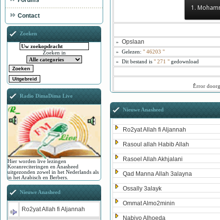
Forums
1. Moham
Contact
Zoeken
Opslaan
»
»
Gelezen:
"
46203
"
Zoeken in
»
Dit bestand is
" 271 "
gedownload
ُError door
Radio DimaDima Live
Nieuwe Anasheed
Ro2yat Allah fi Aljannah
Rasoul allah Habib Allah
Rasoel Allah Akhjalani
Hier worden live lezingen
Koranreciteringen en Anasheed
uitgezonden zowel in het Nederlands als
Qad Manna Allah 3alayna
in het Arabisch en Berbers.
Ossally 3alayk
Nieuwe Anasheed
Ommat Almo2minin
Ro2yat Allah fi Aljannah
Nabiyo Alhoeda