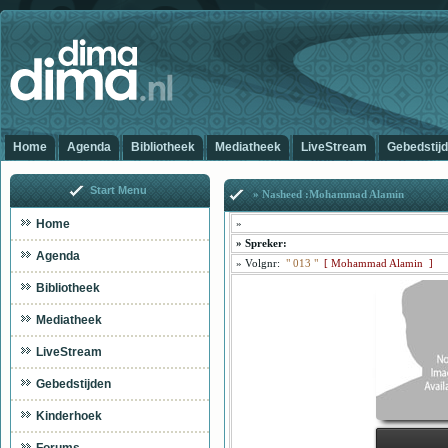
Home
Agenda
Bibliotheek
Mediatheek
LiveStream
Gebedstij
Start Menu
» Nasheed :Mohammad Alamin
Home
»
»
Spreker:
Agenda
»
Volgnr:
"
013
"
[
Mohammad Alamin ]
Bibliotheek
Mediatheek
LiveStream
Gebedstijden
Kinderhoek