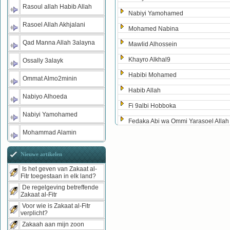
Rasoul allah Habib Allah
Nabiyi Yamohamed
Rasoel Allah Akhjalani
Mohamed Nabina
Qad Manna Allah 3alayna
Mawlid Alhossein
Khayro Alkhal9
Ossally 3alayk
Habibi Mohamed
Ommat Almo2minin
Habib Allah
Nabiyo Alhoeda
Fi 9albi Hobboka
Nabiyi Yamohamed
Fedaka Abi wa Ommi Yarasoel Allah
Mohammad Alamin
Nieuwe artikelen
Is het geven van Zakaat al-
Fitr toegestaan in elk land?
De regelgeving betreffende
Zakaat al-Fitr
Voor wie is Zakaat al-Fitr
verplicht?
Zakaah aan mijn zoon