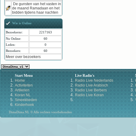
De gunsten van het vasten in
de maand Ramadaan en het
bidden tijdens haar nachten
Wie is Online
Bezoekernr:
2217163
Nu Online:
60
Leden:
0
Bezoekers:
60
Meer over bezoekers
Start Menu
Live Radio's
Home
Radio Live Nederlands
Activiteiten
Radio Live Arabisch
Artikelen
Radio Live Berbers
Koran NL
Radio Live Koran
Smeekbeden
Kinderhoek
DimaDima.NL © Alle rechten voorbehouden