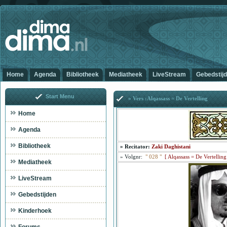
Home
Agenda
Bibliotheek
Mediatheek
LiveStream
Gebedstij
Start Menu
» Vers :Alqassass = De Vertelling
Home
Agenda
Bibliotheek
»
Recitator:
Zaki Daghistani
»
Volgnr:
"
028
"
[
Alqassass = De Vertelling
Mediatheek
LiveStream
Gebedstijden
Kinderhoek