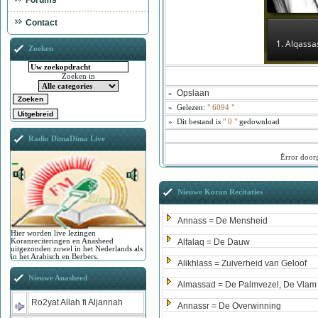
Forums
Contact
1. Alqassa
Zoeken
Zoeken in
Opslaan
»
»
Gelezen:
"
6094
"
»
Dit bestand is
" 0 "
gedownload
Radio DimaDima Live
ُError doo
Nieuwe Koran Recitaties
Annass = De Mensheid
Hier worden live lezingen
Koranreciteringen en Anasheed
Alfalaq = De Dauw
uitgezonden zowel in het Nederlands als
in het Arabisch en Berbers.
Alikhlass = Zuiverheid van Geloof
Nieuwe Anasheed
Almassad = De Palmvezel, De Vlam
Ro2yat Allah fi Aljannah
Annassr = De Overwinning