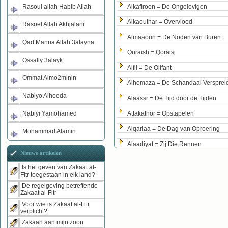
Rasoul allah Habib Allah
Alkafiroen = De Ongelovigen
Alkaouthar = Overvloed
Rasoel Allah Akhjalani
Almaaoun = De Noden van Buren
Qad Manna Allah 3alayna
Quraish = Qoraisj
Ossally 3alayk
Alfil = De Olifant
Ommat Almo2minin
Alhomaza = De Schandaal Versprei
Nabiyo Alhoeda
Alaassr = De Tijd door de Tijden
Nabiyi Yamohamed
Attakathor = Opstapelen
Alqariaa = De Dag van Oproering
Mohammad Alamin
Alaadiyat = Zij Die Rennen
Nieuwe artikelen
Is het geven van Zakaat al-
Fitr toegestaan in elk land?
De regelgeving betreffende
Zakaat al-Fitr
Voor wie is Zakaat al-Fitr
verplicht?
Zakaah aan mijn zoon