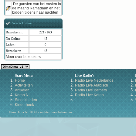
De gunsten van het vasten in
de maand Ramadaan en het
bidden tijdens haar nachten
Wie is Online
Bezoekernr:
2217163
Nu Online:
45
Leden:
0
Bezoekers:
45
Meer over bezoekers
Start Menu
Live Radio's
Home
Radio Live Nederlands
Activiteiten
Radio Live Arabisch
Artikelen
Radio Live Berbers
Koran NL
Radio Live Koran
Smeekbeden
Kinderhoek
DimaDima.NL © Alle rechten voorbehouden