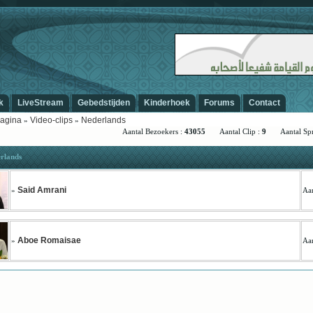
-
k
LiveStream
Gebedstijden
Kinderhoek
Forums
Contact
agina
Video-clips
Nederlands
»
»
Aantal Bezoekers :
43055
Aantal Clip :
9
Aantal Spre
rlands
Said Amrani
»
Aan
Aboe Romaisae
»
Aan