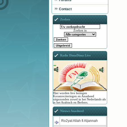
Forums
Contact
Zoeken
Zoeken in
Radio DimaDima Live
Hier worden live lezingen
Koranreciteringen en Anasheed
uitgezonden zowel in het Nederlands als
in het Arabisch en Berbers.
Nieuwe Anasheed
Ro2yat Allah fi Aljannah