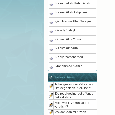
Rasoul allah Habib Allah
Rasoel Allah Akhjalani
Qad Manna Allah 3alayna
Ossally 3alayk
Ommat Almo2minin
Nabiyo Alhoeda
Nabiyi Yamohamed
Mohammad Alamin
Nieuwe artikelen
Is het geven van Zakaat al-
Fitr toegestaan in elk land?
De regelgeving betreffende
Zakaat al-Fitr
Voor wie is Zakaat al-Fitr
verplicht?
Zakaah aan mijn zoon