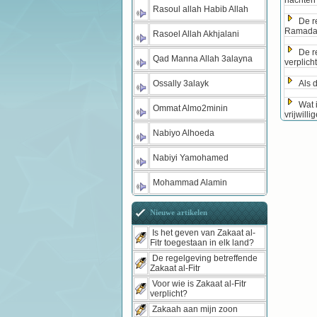
nachten
Rasoul allah Habib Allah
De r
Ramadaan
Rasoel Allah Akhjalani
De r
Qad Manna Allah 3alayna
verplicht
Ossally 3alayk
Als 
Wat 
Ommat Almo2minin
vrijwill
Nabiyo Alhoeda
Nabiyi Yamohamed
Mohammad Alamin
Nieuwe artikelen
Is het geven van Zakaat al-
Fitr toegestaan in elk land?
De regelgeving betreffende
Zakaat al-Fitr
Voor wie is Zakaat al-Fitr
verplicht?
Zakaah aan mijn zoon