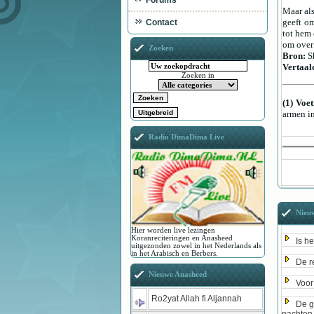
Forums
Maar als
geeft om
Contact
tot hem 
om over 
Zoeken
Bron:
S
Vertaal
Zoeken in
(1) Voe
armen in
Radio DimaDima Live
Nieuw
Hier worden live lezingen
Koranreciteringen en Anasheed
Is h
uitgezonden zowel in het Nederlands als
in het Arabisch en Berbers.
De r
Nieuwe Anasheed
Voor 
Ro2yat Allah fi Aljannah
De g