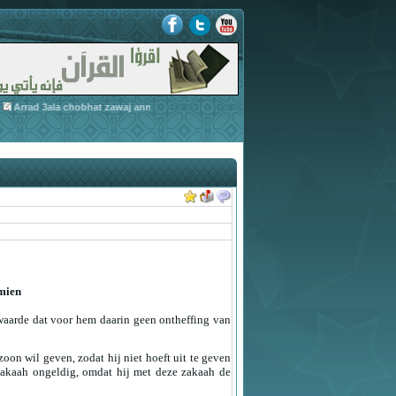
Arrad 3ala chobhat zawaj annabiy bi zaynab-3
-
Arrad 3ala 
» Assirah Annabawiya
mien
aarde dat voor hem daarin geen ontheffing van
oon wil geven, zodat hij niet hoeft uit te geven
e zakaah ongeldig, omdat hij met deze zakaah de