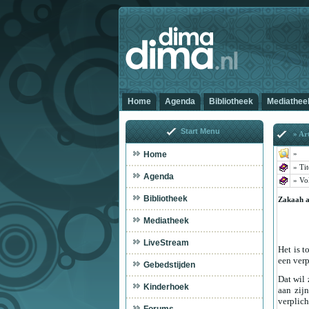
Home
Agenda
Bibliotheek
Mediathee
Start Menu
» Art
Home
»
»
Tit
Agenda
» Vo
Bibliotheek
Zakaah a
Mediatheek
LiveStream
Het is 
een verp
Gebedstijden
Dat wil 
Kinderhoek
aan zij
verplich