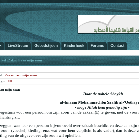
-
k
LiveStream
Gebedstijden
Kinderhoek
Forums
Contact
ikel :Zakaah aan mijn zoon
el :
Zakaah aan mijn zoon
lg
nr:
001
an mijn zoon
Door de nobele Shaykh
al-Imaam Mohammad ibn Saalih al-‘Oethay
- moge Allah hem genadig zijn -
toegestaan voor een persoon om zijn zoon van de zakaah
(1)
te geven, met de voorw
lichting zit.
zeggen: wanneer een persoon bijvoorbeeld over zakaah beschikt en deze aan zijn z
n zoon (voedsel, kleding, enz. wat voor hem verplicht is als vader), dan is dez
ting van de uitgave over zijn zoon wil opheffen.