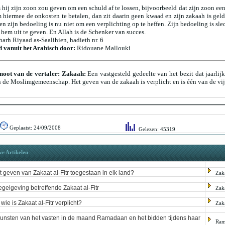
 hij zijn zoon zou geven om een schuld af te lossen, bijvoorbeeld dat zijn zoon ee
 hiermee de onkosten te betalen, dan zit daarin geen kwaad en zijn zakaah
is gel
en zijn bedoeling is nu niet om een verplichting op te heffen. Zijn bedoeling is sle
hem uit te geven. En Allah is de Schenker van succes.
harh Riyaad as-Saalihien, hadieth nr. 6
d vanuit het Arabisch door:
Ridouane Mallouki
tnoot van de vertaler: Zakaah:
Een vastgesteld gedeelte van het bezit dat jaarlij
 de Moslimgemeenschap. Het geven van de zakaah is verplicht en is één van de vijf
Geplaatst:
24/09/2008
Gelezen: 45319
e Artikelen
et geven van Zakaat al-Fitr toegestaan in elk land?
Zak
egelgeving betreffende Zakaat al-Fitr
Zak
wie is Zakaat al-Fitr verplicht?
Zak
unsten van het vasten in de maand Ramadaan en het bidden tijdens haar
Ram