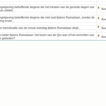
egelgeving betreffende degene die het inhalen van de gemiste dagen van
Ram
 uitstelt...
egelgeving betreffende degene die niet vast tijdens Ramadaan, zonder de
Ram
ing ervan...
de menstruatie van de vrouw overdag tijdens Ramadaan stopt...
Ram
is beter tijdens Ramadaan: het lezen van de Qor-aan of het verrichten van
Ram
ige gebeden?