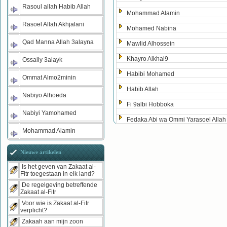
Rasoul allah Habib Allah
Mohammad Alamin
Rasoel Allah Akhjalani
Mohamed Nabina
Qad Manna Allah 3alayna
Mawlid Alhossein
Khayro Alkhal9
Ossally 3alayk
Habibi Mohamed
Ommat Almo2minin
Habib Allah
Nabiyo Alhoeda
Fi 9albi Hobboka
Nabiyi Yamohamed
Fedaka Abi wa Ommi Yarasoel Allah
Mohammad Alamin
Nieuwe artikelen
Is het geven van Zakaat al-
Fitr toegestaan in elk land?
De regelgeving betreffende
Zakaat al-Fitr
Voor wie is Zakaat al-Fitr
verplicht?
Zakaah aan mijn zoon