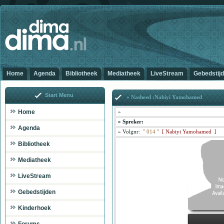
Home
Agenda
Bibliotheek
Mediatheek
LiveStream
Gebedstij
Start Menu
» Nasheed :Nabiyi Yamohamed
Home
»
»
Spreker:
Agenda
»
Volgnr:
"
014
"
[
Nabiyi Yamohamed ]
Bibliotheek
Mediatheek
LiveStream
Gebedstijden
Kinderhoek