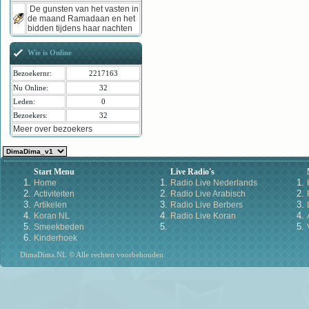
De gunsten van het vasten in
de maand Ramadaan en het
bidden tijdens haar nachten
Wie is Online
Bezoekernr:
2217163
Nu Online:
32
Leden:
0
Bezoekers:
32
Meer over bezoekers
Start Menu
Live Radio's
Home
Radio Live Nederlands
Activiteiten
Radio Live Arabisch
Artikelen
Radio Live Berbers
Koran NL
Radio Live Koran
Smeekbeden
Kinderhoek
DimaDima.NL © Alle rechten voorbehouden