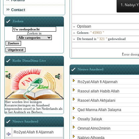
Forums
1. Nabiyi
Contact
Zoeken
Opslaan
»
»
Gelezen:
"
45903
"
Zoeken in
»
Dit bestand is
" 321 "
gedownload
ُError door
Radio DimaDima Live
Nieuwe Anasheed
Ro2yat Allah fi Aljannah
Rasoul allah Habib Allah
Rasoel Allah Akhjalani
Hier worden live lezingen
Koranreciteringen en Anasheed
uitgezonden zowel in het Nederlands als
Qad Manna Allah 3alayna
in het Arabisch en Berbers.
Ossally 3alayk
Nieuwe Anasheed
Ommat Almo2minin
Ro2yat Allah fi Aljannah
Nabiyo Alhoeda