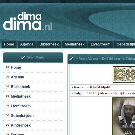
Home
Agenda
Bibliotheek
Mediatheek
LiveStream
Gebedstij
Start Menu
» Vers :Alaassr = De Tijd door de Tijden
Home
Agenda
Bibliotheek
»
Recitator:
Khalid Aljalil
»
Volgnr:
"
103
"
[
Alaassr = De Tijd door d
Mediatheek
LiveStream
Gebedstijden
Al
Kinderhoek