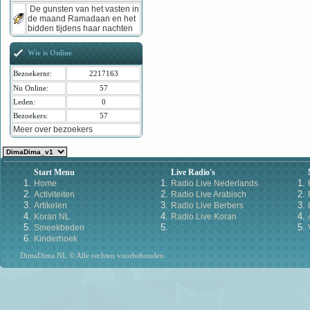
De gunsten van het vasten in
de maand Ramadaan en het
bidden tijdens haar nachten
Wie is Online
Bezoekernr:
2217163
Nu Online:
57
Leden:
0
Bezoekers:
57
Meer over bezoekers
Start Menu
Live Radio's
Home
Radio Live Nederlands
Activiteiten
Radio Live Arabisch
Artikelen
Radio Live Berbers
Koran NL
Radio Live Koran
Smeekbeden
Kinderhoek
DimaDima.NL © Alle rechten voorbehouden