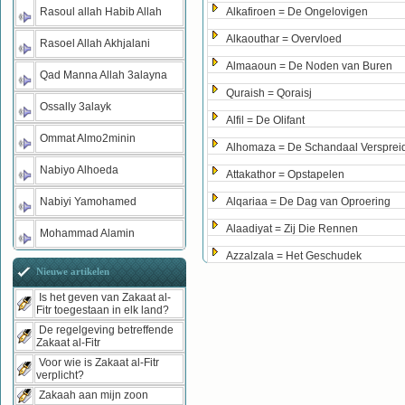
Rasoul allah Habib Allah
Alkafiroen = De Ongelovigen
Alkaouthar = Overvloed
Rasoel Allah Akhjalani
Almaaoun = De Noden van Buren
Qad Manna Allah 3alayna
Quraish = Qoraisj
Ossally 3alayk
Alfil = De Olifant
Ommat Almo2minin
Alhomaza = De Schandaal Versprei
Nabiyo Alhoeda
Attakathor = Opstapelen
Nabiyi Yamohamed
Alqariaa = De Dag van Oproering
Alaadiyat = Zij Die Rennen
Mohammad Alamin
Azzalzala = Het Geschudek
Nieuwe artikelen
Is het geven van Zakaat al-
Fitr toegestaan in elk land?
De regelgeving betreffende
Zakaat al-Fitr
Voor wie is Zakaat al-Fitr
verplicht?
Zakaah aan mijn zoon