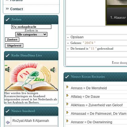
Forums
Contact
1. Alaassr
Zoeken
Zoeken in
Opslaan
»
»
Gelezen:
"
20474
"
»
Dit bestand is
" 11 "
gedownload
Radio DimaDima Live
ُError doo
Nieuwe Koran Recitaties
Annass = De Mensheid
Hier worden live lezingen
Koranreciteringen en Anasheed
Alfalaq = De Dauw
uitgezonden zowel in het Nederlands als
in het Arabisch en Berbers.
Alikhlass = Zuiverheid van Geloof
Nieuwe Anasheed
Almassad = De Palmvezel, De Vlam
Ro2yat Allah fi Aljannah
Annassr = De Overwinning