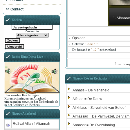
Forums
Contact
1. Alhoma
Zoeken
Zoeken in
Opslaan
»
»
Gelezen:
"
20513
"
»
Dit bestand is
" 12 "
gedownload
Radio DimaDima Live
ُError doo
Nieuwe Koran Recitaties
Annass = De Mensheid
Hier worden live lezingen
Koranreciteringen en Anasheed
Alfalaq = De Dauw
uitgezonden zowel in het Nederlands als
in het Arabisch en Berbers.
Alikhlass = Zuiverheid van Geloof
Nieuwe Anasheed
Almassad = De Palmvezel, De Vlam
Ro2yat Allah fi Aljannah
Annassr = De Overwinning