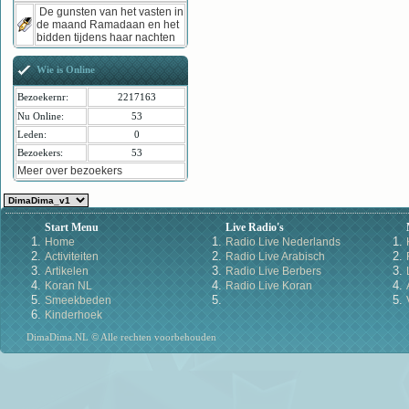
De gunsten van het vasten in
de maand Ramadaan en het
bidden tijdens haar nachten
Wie is Online
Bezoekernr:
2217163
Nu Online:
53
Leden:
0
Bezoekers:
53
Meer over bezoekers
Start Menu
Live Radio's
Home
Radio Live Nederlands
Activiteiten
Radio Live Arabisch
Artikelen
Radio Live Berbers
Koran NL
Radio Live Koran
Smeekbeden
Kinderhoek
DimaDima.NL © Alle rechten voorbehouden