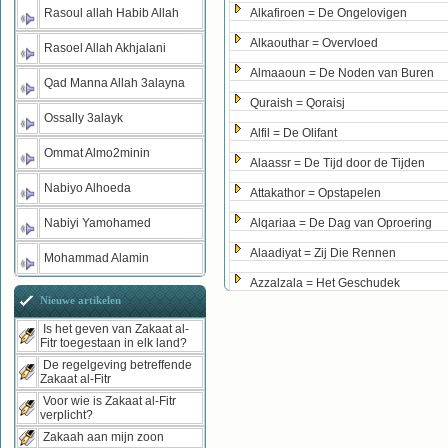
Rasoul allah Habib Allah
Alkafiroen = De Ongelovigen
Alkaouthar = Overvloed
Rasoel Allah Akhjalani
Almaaoun = De Noden van Buren
Qad Manna Allah 3alayna
Quraish = Qoraisj
Ossally 3alayk
Alfil = De Olifant
Ommat Almo2minin
Alaassr = De Tijd door de Tijden
Nabiyo Alhoeda
Attakathor = Opstapelen
Nabiyi Yamohamed
Alqariaa = De Dag van Oproering
Alaadiyat = Zij Die Rennen
Mohammad Alamin
Azzalzala = Het Geschudek
Nieuwe artikelen
Is het geven van Zakaat al-
Fitr toegestaan in elk land?
De regelgeving betreffende
Zakaat al-Fitr
Voor wie is Zakaat al-Fitr
verplicht?
Zakaah aan mijn zoon