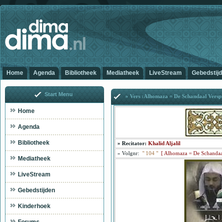
Home
Agenda
Bibliotheek
Mediatheek
LiveStream
Gebedstij
Start Menu
» Vers :Alhomaza = De Schandaal Versp
Home
Agenda
Bibliotheek
»
Recitator:
Khalid Aljalil
»
Volgnr:
"
104
"
[
Alhomaza = De Schandaal
Mediatheek
LiveStream
Gebedstijden
Al
Kinderhoek