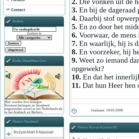
2.
Die vonken uit de h
Forums
3.
En bij de dageraad 
Contact
4.
Daarbij stof opwer
Zoeken
5.
En zo door het midd
6.
Voorwaar, de mens i
Zoeken in
7.
En waarlijk, hij is 
8.
En voorzeker, hij h
9.
Weet zo iemand dan 
Radio DimaDima Live
opgewekt?
10.
En dat het innerl
11.
Dat hun Heer hen 
Hier worden live lezingen
Koranreciteringen en Anasheed
uitgezonden zowel in het Nederlands als
Geplaatst:
10/05/2008
in het Arabisch en Berbers.
Nieuwe Anasheed
Nieuwe Koran Kariem-NL
Ro2yat Allah fi Aljannah