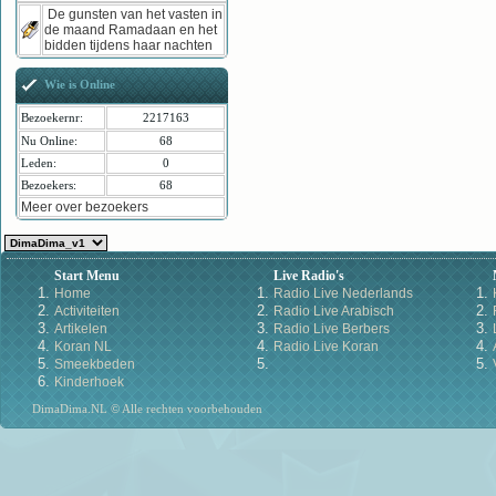
De gunsten van het vasten in
de maand Ramadaan en het
bidden tijdens haar nachten
Wie is Online
Bezoekernr:
2217163
Nu Online:
68
Leden:
0
Bezoekers:
68
Meer over bezoekers
Start Menu
Live Radio's
Home
Radio Live Nederlands
Activiteiten
Radio Live Arabisch
Artikelen
Radio Live Berbers
Koran NL
Radio Live Koran
Smeekbeden
Kinderhoek
DimaDima.NL © Alle rechten voorbehouden