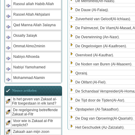
De Mensheid(An-Naas).
Rasoul allah Habib Allah
De Dauw (Al-Falaq).
Rasoel Allah Akhjalani
Zuiverheid van Geloof(Al-Ichlaas).
Qad Manna Allah 3alayna
De Palmvezel, De Vlam(Al-Masad, A
Ossally 3alayk
De Overwinning (An-Nasr).
Ommat Almo2minin
De Ongelovigen (Al-Kaafiroen).
Overvloed (Al-Kauthar).
Nabiyo Alhoeda
De Noden van Buren (Al-Maaoen).
Nabiyi Yamohamed
Qoraisj.
Mohammad Alamin
De Olifant (Al-Fiel).
Nieuwe artikelen
De Schandaal Verspreider(Al-Homa
Is het geven van Zakaat al-
De Tijd door de Tijden(Al-Asr).
Fitr toegestaan in elk land?
Opstapelen (At-Takaathor).
De regelgeving betreffende
Zakaat al-Fitr
De Dag van Oproering(Al-Qaariah).
Voor wie is Zakaat al-Fitr
verplicht?
Het Geschudek (Az-Zalzalah).
Zakaah aan mijn zoon