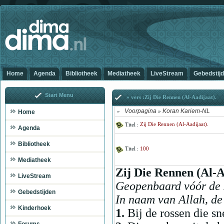
Home
Agenda
Bibliotheek
Mediatheek
LiveStream
Gebedstij
Start Menu
» vers :Zij Die Rennen (Al-Aadijaat).
Voorpagina
Koran Kariem-NL
Home
»
»
Titel :
Zij Die Rennen (Al-Aadijaat).
Agenda
Bibliotheek
Titel :
100
Mediatheek
Zij Die Rennen (Al-A
LiveStream
Geopenbaard vóór de H
Gebedstijden
In naam van Allah, de
Kinderhoek
1.
Bij de rossen die s