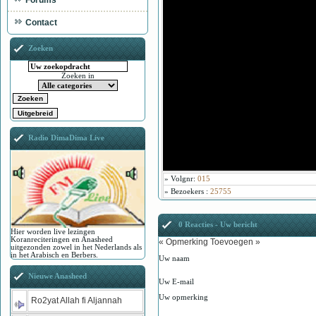
Forums
Contact
Zoeken
Zoeken in
Radio DimaDima Live
»
Volgnr
:
015
»
Bezoekers
:
25755
0 Reacties - Uw bericht
Hier worden live lezingen
Koranreciteringen en Anasheed
« Opmerking Toevoegen »
uitgezonden zowel in het Nederlands als
in het Arabisch en Berbers.
Uw naam
Nieuwe Anasheed
Uw E-mail
Uw opmerking
Ro2yat Allah fi Aljannah