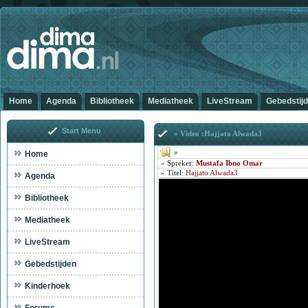
Home
Agenda
Bibliotheek
Mediatheek
LiveStream
Gebedstij
Start Menu
» Video :Hajjato Alwada3
»
Home
»
Spreker:
Mustafa Ibno Omar
»
Titel
:
Hajjato Alwada3
Agenda
Bibliotheek
Mediatheek
LiveStream
Gebedstijden
Kinderhoek