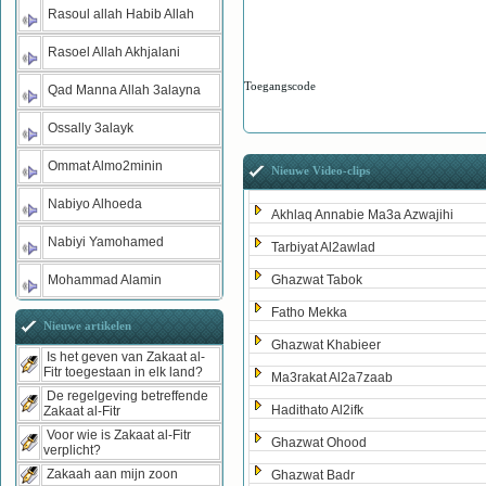
Rasoul allah Habib Allah
Rasoel Allah Akhjalani
Toegangscode
Qad Manna Allah 3alayna
Ossally 3alayk
Ommat Almo2minin
Nieuwe Video-clips
Nabiyo Alhoeda
Akhlaq Annabie Ma3a Azwajihi
Nabiyi Yamohamed
Tarbiyat Al2awlad
Mohammad Alamin
Ghazwat Tabok
Fatho Mekka
Nieuwe artikelen
Ghazwat Khabieer
Is het geven van Zakaat al-
Fitr toegestaan in elk land?
Ma3rakat Al2a7zaab
De regelgeving betreffende
Hadithato Al2ifk
Zakaat al-Fitr
Voor wie is Zakaat al-Fitr
Ghazwat Ohood
verplicht?
Zakaah aan mijn zoon
Ghazwat Badr