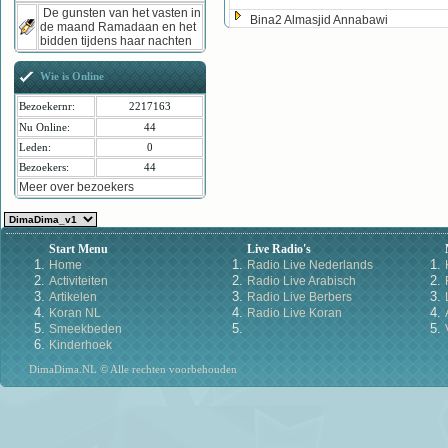
De gunsten van het vasten in
Bina2 Almasjid Annabawi
de maand Ramadaan en het
bidden tijdens haar nachten
Wie is Online
Bezoekernr:
2217163
Nu Online:
44
Leden:
0
Bezoekers:
44
Meer over bezoekers
Start Menu
Live Radio's
Home
Radio Live Nederlands
Activiteiten
Radio Live Arabisch
Artikelen
Radio Live Berbers
Koran NL
Radio Live Koran
Smeekbeden
Kinderhoek
DimaDima.NL © Alle rechten voorbehouden